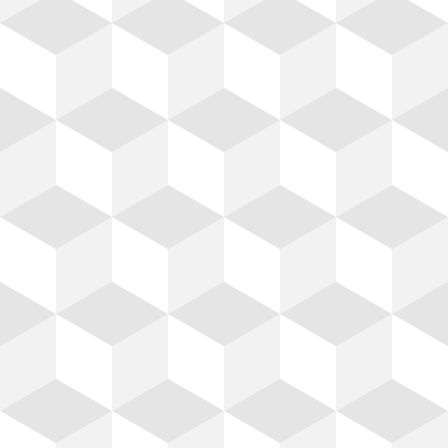
Ferretería
a,
Carretillas, Barretas, Cuñas,
n,
Cinceles, Cortapernos,
Cuchara para albañil,
Desarmadores, Espátulas,
Flexómetros, Llanas, Marros,
Martillos, Palas, Zapapicos.