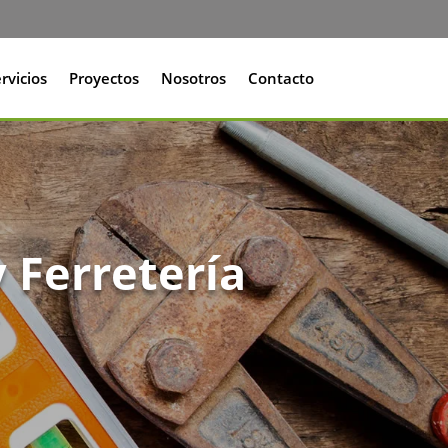
rvicios
Proyectos
Nosotros
Contacto
 Ferretería