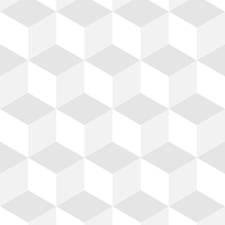
Prefabricados
Madera
ock Hueco, Block Sólido,
Barrotes, Triplay, Duel
ock Ligero, Tabique Rojo,
Tarimas, Polines, Chaflá
Ladrillo, Tabicon, Tejas.
Renta de Cimbra.