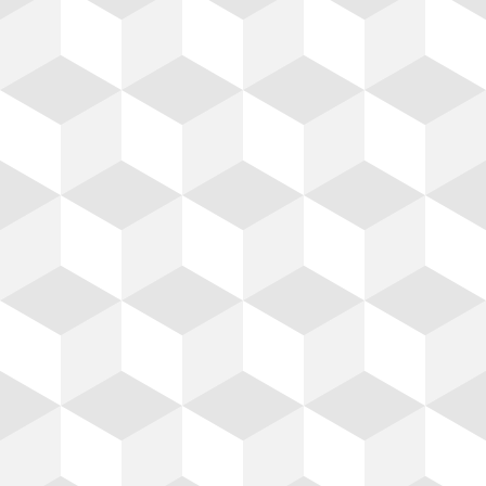
Envasados
Cemento Gris, Mortero,
Ala
Cemento Blanco, Cal, Yeso,
c
Pegazulejo, Estuco.
el
An