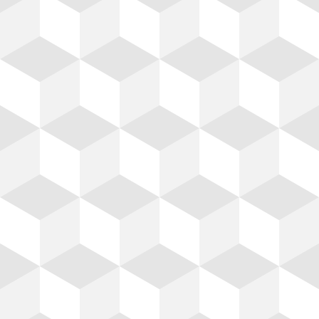
Concreto
n,
Contamos con las mejores
o de
marcas de concreto en el
dra
mercado así como personal
,
capacitado.
tal.