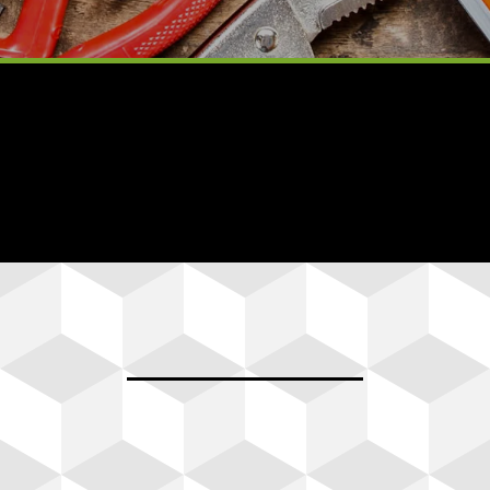
Entrega Express a
Domicilio
s
Tiempo de entrega sujeto a
disponibilidad y ubicación.