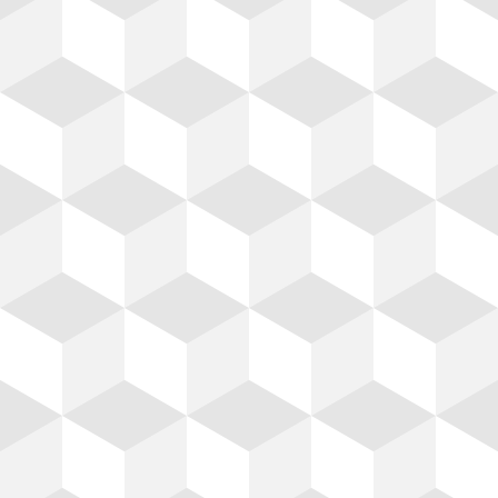
Acero
Agregados
mbre recocido, Clavo con
Arena, Grava, Hormigó
abeza, Alambron, Malla
Tezontle, Tepetate, Retir
ectrosoldada, Escalerilla,
Escombro, Tepojal, Pie
Varilla, Castillo/Armex,
volcánica, Piedra braza
illos, Metal desplegado,
Piedra de rio, Tierra vege
Panel constructivo.