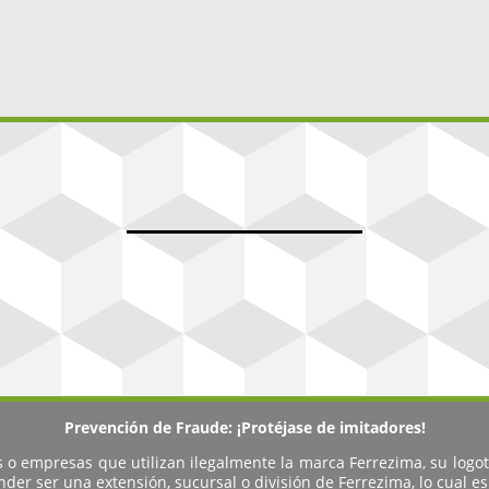
Prevención de Fraude: ¡Protéjase de imitadores!
s o empresas que utilizan ilegalmente la marca Ferrezima, su logot
der ser una extensión, sucursal o división de Ferrezima, lo cual e