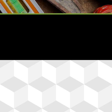
Flete sin Costo
Realiza un pedido mayor a
$3,000 MN. y recibe tus
productos en tu domicilio.