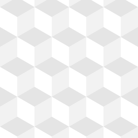
Tablaroca
Contamos con las mejores
Bl
marcas en Tablaroca,
Bl
Durock, Redimix.